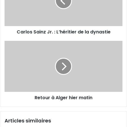
L’héritier
de
la
dynastie
Carlos Sainz Jr. : L’héritier de la dynastie
Retour
à
Alger
hier
matin
Retour à Alger hier matin
Articles similaires