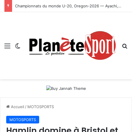
Championnats du monde U-20, Oregon-2026 — Ayachi, Dissa, Touahria et Ghezali en finale
Menu
Switch skin
R
Accueil
/
MOTOSPORTS
MOTOSPORTS
Hamlin domine à Bristol et