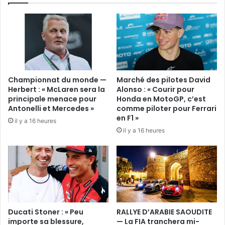
Championnat du monde —
Marché des pilotes David
Herbert : « McLaren sera la
Alonso : « Courir pour
principale menace pour
Honda en MotoGP, c’est
Antonelli et Mercedes »
comme piloter pour Ferrari
en F1 »
il y a 16 heures
il y a 16 heures
Ducati Stoner : « Peu
RALLYE D’ARABIE SAOUDITE
importe sa blessure,
— La FIA tranchera mi-