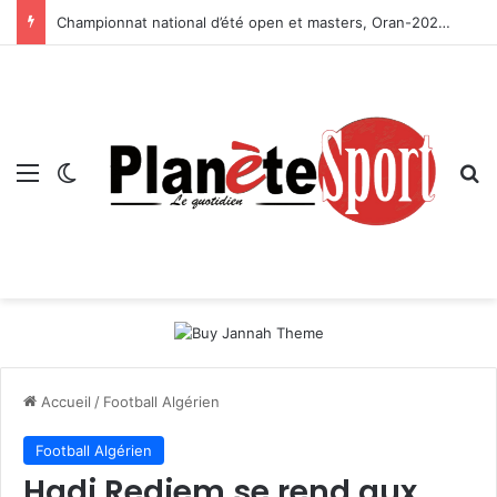
Championnat national d’été open et masters, Oran-2026 — Le CRB s’adjuge le titre
Menu
Switch skin
R
Accueil
/
Football Algérien
Football Algérien
Hadj Redjem se rend aux