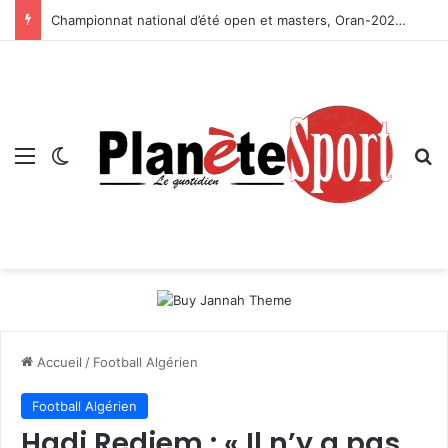
Championnat national d’été open et masters, Oran-2026 — Le CRB s’adjuge le titre
Menu
Switch skin
R
Accueil
/
Football Algérien
Football Algérien
Hadj Redjem : « Il n’y a pas