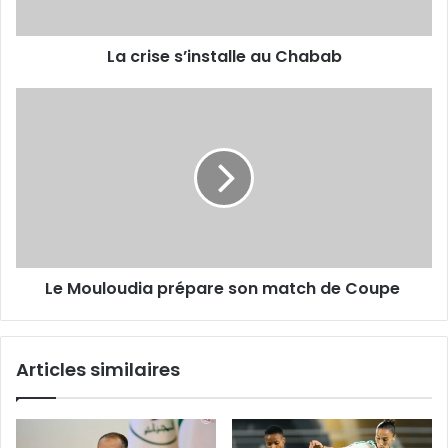
La crise s’installe au Chabab
Le
Mouloudia
prépare
son
match
de
Coupe
Le Mouloudia prépare son match de Coupe
Articles similaires