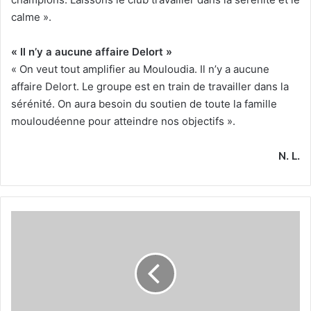
calme ».
« Il n’y a aucune affaire Delort »
« On veut tout amplifier au Mouloudia. Il n’y a aucune
affaire Delort. Le groupe est en train de travailler dans la
sérénité. On aura besoin du soutien de toute la famille
mouloudéenne pour atteindre nos objectifs ».
N. L.
La
crise
s’installe
au
Chabab