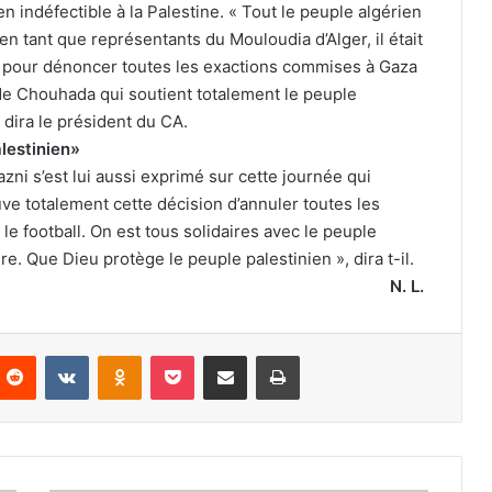
 indéfectible à la Palestine. « Tout le peuple algérien
en tant que représentants du Mouloudia d’Alger, il était
e pour dénoncer toutes les exactions commises à Gaza
b de Chouhada qui soutient totalement le peuple
 dira le président du CA.
alestinien»
 s’est lui aussi exprimé sur cette journée qui
ve totalement cette décision d’annuler toutes les
 le football. On est tous solidaires avec le peuple
ire. Que Dieu protège le peuple palestinien », dira t-il.
N. L.
nterest
Reddit
VKontakte
Odnoklassniki
Pocket
Partager par email
Imprimer