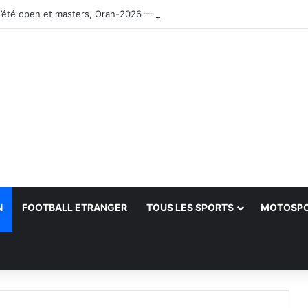
’été open et masters, Oran-2026 — Le CRB s’adjuge le titre
N
FOOTBALL ETRANGER
TOUS LES SPORTS
MOTOSP
her