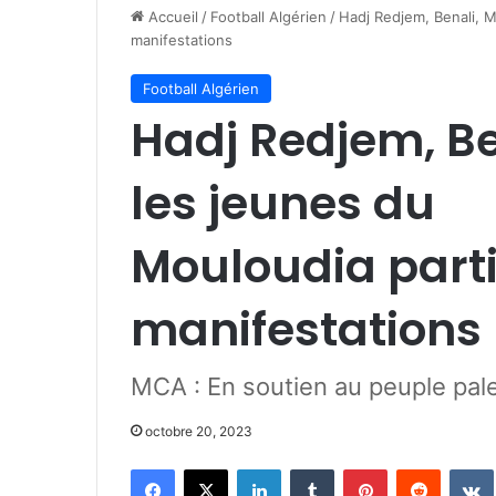
Accueil
/
Football Algérien
/
Hadj Redjem, Benali, M
manifestations
Football Algérien
Hadj Redjem, Be
les jeunes du
Mouloudia part
manifestation
MCA : En soutien au peuple pal
octobre 20, 2023
Facebook
X
Linkedin
Tumblr
Pinterest
Reddit