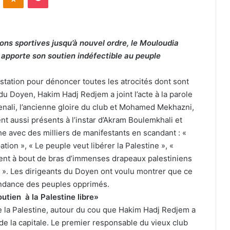
ons sportives jusqu’à nouvel ordre, le Mouloudia
 apporte son soutien indéfectible au peuple
festation pour dénoncer toutes les atrocités dont sont
du Doyen, Hakim Hadj Redjem a joint l’acte à la parole
enali, l’ancienne gloire du club et Mohamed Mekhazni,
t aussi présents à l’instar d’Akram Boulemkhali et
he avec des milliers de manifestants en scandant : «
ation », « Le peuple veut libérer la Palestine », «
ent à bout de bras d’immenses drapeaux palestiniens
ce ». Les dirigeants du Doyen ont voulu montrer que ce
pendance des peuples opprimés.
utien à la Palestine libre»
 de la Palestine, autour du cou que Hakim Hadj Redjem a
 de la capitale. Le premier responsable du vieux club