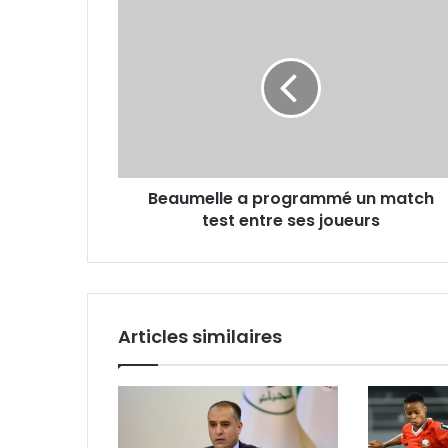
Beaumelle
a
programmé
un
match
test
entre
ses
joueurs
Beaumelle a programmé un match
test entre ses joueurs
Articles similaires