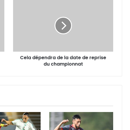
Cela
dépendra
de
la
date
de
reprise
du
championnat
Cela dépendra de la date de reprise
du championnat