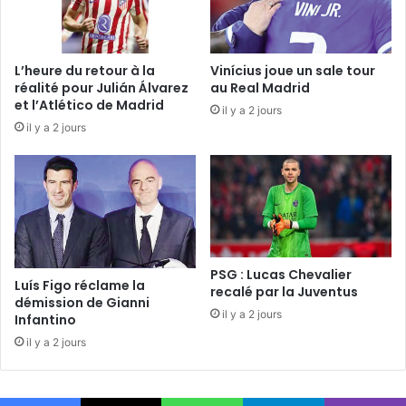
L’heure du retour à la
Vinícius joue un sale tour
réalité pour Julián Álvarez
au Real Madrid
et l’Atlético de Madrid
il y a 2 jours
il y a 2 jours
PSG : Lucas Chevalier
Luís Figo réclame la
recalé par la Juventus
démission de Gianni
il y a 2 jours
Infantino
il y a 2 jours