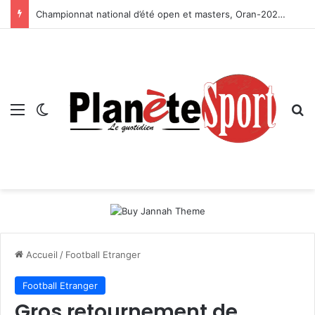
Championnat national d’été open et masters, Oran-2026 — Le CRB s’adjuge le titre
Menu
Switch skin
R
Accueil
/
Football Etranger
Football Etranger
Gros retournement de