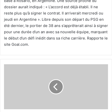
basé à Rosario, en Argentine. Une source proche du
dossier aurait indiqué : « L’accord est déjà établi. Il ne
reste plus qu’à signer le contrat. Il arriverait mercredi ou
jeudi en Argentine ». Libre depuis son départ du PSG en
été dernier, le portier de 38 ans s’apprêterait ainsi à signer
pour une durée d’un an avec sa nouvelle équipe, marquant
le début d’un défi inédit dans sa riche carrière. Rapporte le
site Goal.com.
Lionel
Messi,
la
nouvelle
célébration
qui
passe
très
mal