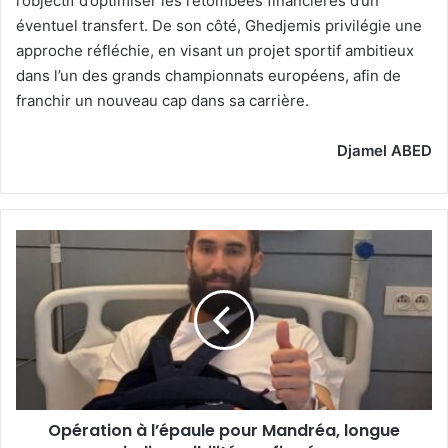
l’objectif d’optimiser les retombées financières d’un
éventuel transfert. De son côté, Ghedjemis privilégie une
approche réfléchie, en visant un projet sportif ambitieux
dans l’un des grands championnats européens, afin de
franchir un nouveau cap dans sa carrière.
Djamel ABED
Opération
à
l’épaule
pour
Mandréa,
longue
indisponibilité
confirmée
Opération à l’épaule pour Mandréa, longue