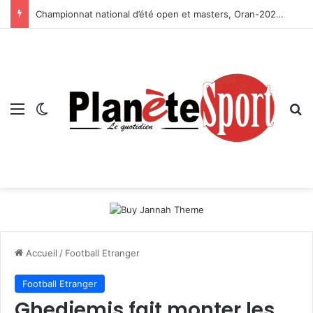
Championnat national d’été open et masters, Oran-2026 — Le CRB s’adjuge le titre
Menu
Switch skin
R
Accueil
/
Football Etranger
Football Etranger
Ghedjemis fait monter les