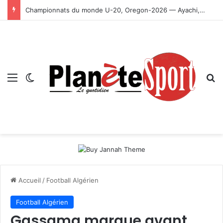
Championnats du monde U-20, Oregon-2026 — Ayachi, Dissa, Touahria et Ghezali en finale
Menu
Switch skin
R
Accueil
/
Football Algérien
Football Algérien
Gassama marque avant