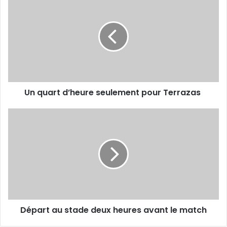
quart
d’heure
seulement
pour
Terrazas
Un quart d’heure seulement pour Terrazas
Départ
au
stade
deux
heures
avant
le
match
Départ au stade deux heures avant le match