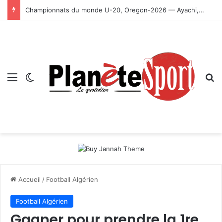
Championnats du monde U-20, Oregon-2026 — Ayachi, Dissa, Touahria et Ghezali en finale
Menu
Switch skin
R
Accueil
/
Football Algérien
Football Algérien
Gagner pour prendre la 1re