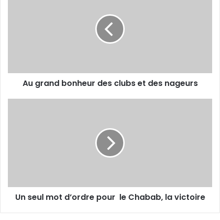
bonheur
des
clubs
et
des
nageurs
Au grand bonheur des clubs et des nageurs
Un
seul
mot
d’ordre pour
le
Chabab,
la
victoire
Un seul mot d’ordre pour le Chabab, la victoire