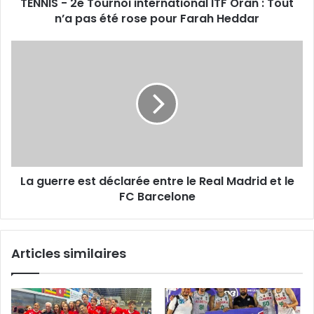
TENNIS - 2e Tournoi international ITF Oran : Tout
n’a
pas
n’a pas été rose pour Farah Heddar
été
rose
La
pour
guerre
Farah
est
Heddar
déclarée
entre
le
Real
Madrid
et
La guerre est déclarée entre le Real Madrid et le
le
FC
FC Barcelone
Barcelone
Articles similaires