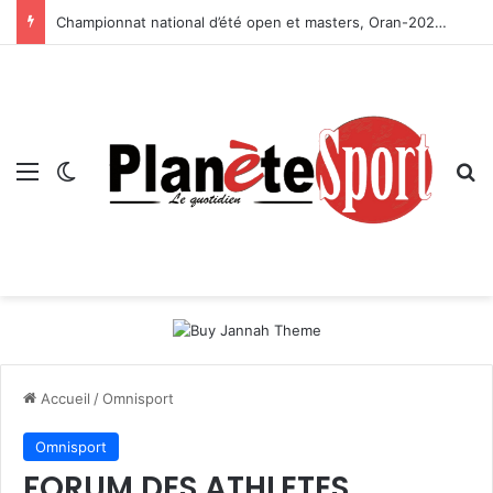
Championnat national d’été open et masters, Oran-2026 — Le CRB s’adjuge le titre
Menu
Switch skin
R
Accueil
/
Omnisport
Omnisport
FORUM DES ATHLETES