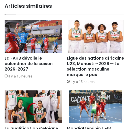
Articles similaires
décompte
final
»
La FAHB dévoile le
Ligue des nations africaine
calendrier de la saison
U23, Monastir-2026 — La
2026-2027
sélection masculine
marque le pas
il y a 15 heures
il y a 15 heures
La qualification s’éloigne
Mondial féminin U-18,