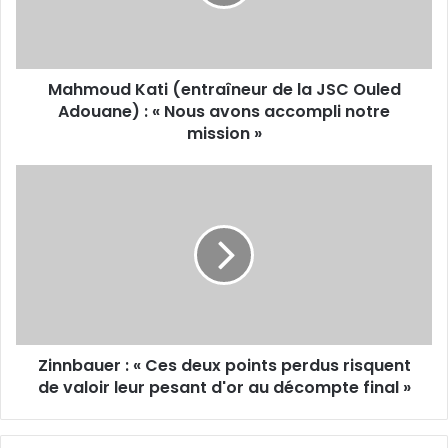
JSC
Ouled
Adouane)
:
Mahmoud Kati (entraîneur de la JSC Ouled
«
Nous
Adouane) : « Nous avons accompli notre
avons
mission »
accompli
notre
Zinnbauer
mission
:
»
«
Ces
deux
points
perdus
risquent
de
Zinnbauer : « Ces deux points perdus risquent
valoir
leur
de valoir leur pesant d'or au décompte final »
pesant
d'or
au