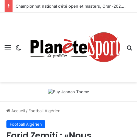
Championnat national d’été open et masters, Oran-2026 — Le CRB s’adjuge le titre
Menu
Switch skin
R
Accueil
/
Football Algérien
Football Algérien
Farid Zemiti : «Nous