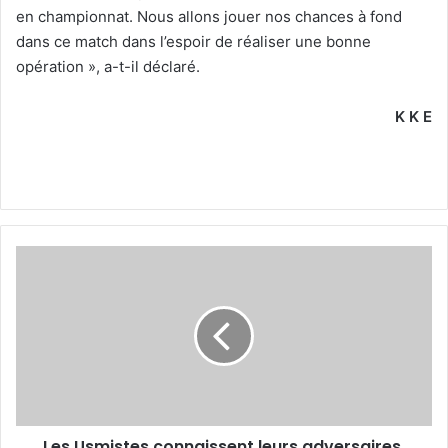
en championnat. Nous allons jouer nos chances à fond
dans ce match dans l’espoir de réaliser une bonne
opération », a-t-il déclaré.
K K E
Les
Usmistes
connaissent
leurs
adversaires
Les Usmistes connaissent leurs adversaires