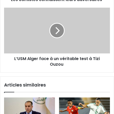
L’USM
Alger
face
à
un
véritable
test
à
Tizi
L’USM Alger face à un véritable test à Tizi
Ouzou
Ouzou
Articles similaires