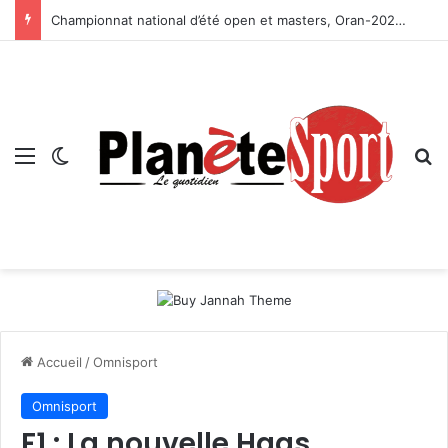
Championnat national d’été open et masters, Oran-2026 — Le CRB s’adjuge le titre
Menu
Switch skin
R
Accueil
/
Omnisport
Omnisport
F1 : La nouvelle Haas