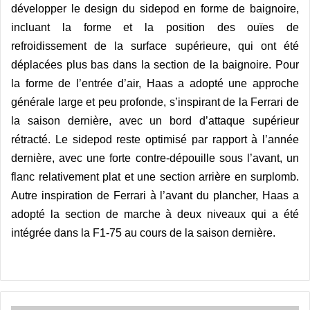
développer le design du sidepod en forme de baignoire,
incluant la forme et la position des ou
ï
es de
refroidissement de la surface supérieure, qui ont été
déplacées plus bas dans la section de la baignoire. Pour
la forme de l’entrée d’air,
Haas a adopt
é une approche
générale large et peu profonde, s’inspirant de la
Ferrari
de
la saison derni
è
re, avec un bord d’attaque supérieur
rétracté. Le sidepod reste optimisé par rapport à
l’ann
ée
derni
è
re, avec une forte contre-dépouille sous l’avant, un
flanc relativement plat et une section arri
è
re en surplomb.
Autre inspiration de Ferrari à l’avant du plancher, Haas a
adopté la section de marche à deux niveaux qui a été
intégrée dans la F1-75 au cours de la saison derni
ère.