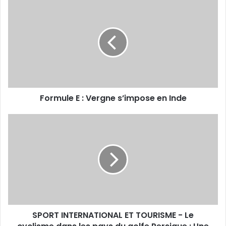
Formule
E
:
Vergne
s’impose
en
Inde
Formule E : Vergne s’impose en Inde
SPORT
INTERNATIONAL
ET
TOURISME
-
Le
cyclisme
dans
les
SPORT INTERNATIONAL ET TOURISME - Le
pays
du