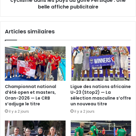
cyclisme dans les pays du golfe Persique : Une
golfe
belle affiche publicitaire
Persique
:
Une
Articles similaires
belle
affiche
publicitaire
Championnat national
Ligue des nations africaine
d’été open et masters,
U-23 (Stop2) — La
Oran-2026 — Le CRB
sélection masculine s’offre
s’adjuge le titre
un nouveau titre
il y a 2 jours
il y a 2 jours