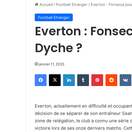
Accueil
/
Football Etranger
/
Everton : Fonseca pou
Football Etranger
Everton : Fonse
Dyche ?
janvier 11, 2025
Facebook
X
Linkedin
Tumblr
Pinterest
Reddit
Everton, actuellement en difficulté et occupant
décision de se séparer de son entraîneur Sean 
zone de relégation, le club a connu une série 
victoire lors de ses onze derniers matchs. Cett