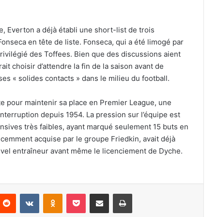
 Everton a déjà établi une short-list de trois
nseca en tête de liste. Fonseca, qui a été limogé par
privilégié des Toffees. Bien que des discussions aient
ait choisir d’attendre la fin de la saison avant de
s « solides contacts » dans le milieu du football.
te pour maintenir sa place en Premier League, une
nterruption depuis 1954. La pression sur l’équipe est
nsives très faibles, ayant marqué seulement 15 buts en
récemment acquise par le groupe Friedkin, avait déjà
vel entraîneur avant même le licenciement de Dyche.
nterest
Reddit
VKontakte
Odnoklassniki
Pocket
Partager par email
Imprimer