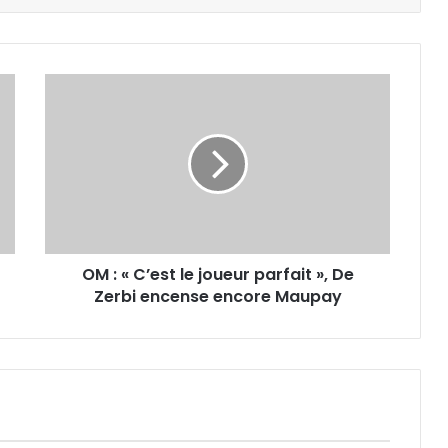
OM
:
« C’est
le
joueur
parfait »,
De
Zerbi
encense
OM : « C’est le joueur parfait », De
encore
Maupay
Zerbi encense encore Maupay