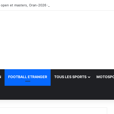
 open et masters, Oran-2026 — Le CRB s’adjuge le titre
N
FOOTBALL ETRANGER
TOUS LES SPORTS
MOTOSP
her