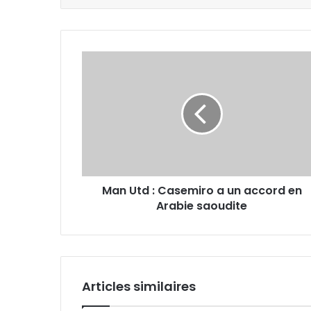
Man
Utd
:
Casemiro
a
un
accord
en
Arabie
Man Utd : Casemiro a un accord en
saoudite
Arabie saoudite
Articles similaires