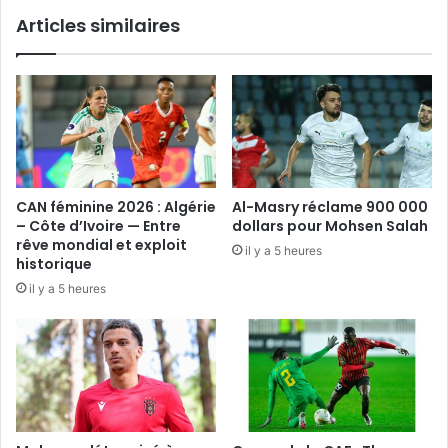
(4-
Articles similaires
1)
CAN féminine 2026 : Algérie
Al-Masry réclame 900 000
– Côte d’Ivoire — Entre
dollars pour Mohsen Salah
rêve mondial et exploit
il y a 5 heures
historique
il y a 5 heures