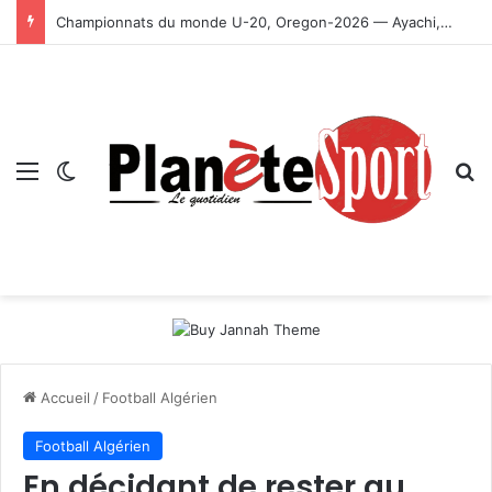
Championnats du monde U-20, Oregon-2026 — Ayachi, Dissa, Touahria et Ghezali en finale
Menu
Switch skin
R
Accueil
/
Football Algérien
Football Algérien
En décidant de rester au