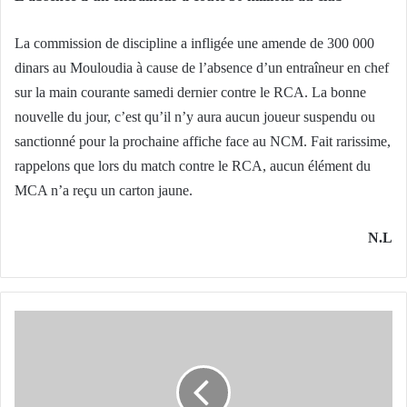
La commission de discipline a infligée une amende de 300 000
dinars au Mouloudia à cause de l’absence d’un entraîneur en chef
sur la main courante samedi dernier contre le RCA. La bonne
nouvelle du jour, c’est qu’il n’y aura aucun joueur suspendu ou
sanctionné pour la prochaine affiche face au NCM. Fait rarissime,
rappelons que lors du match contre le RCA, aucun élément du
MCA n’a reçu un carton jaune.
N.L
Après
avoir
passé
l’examen
médical