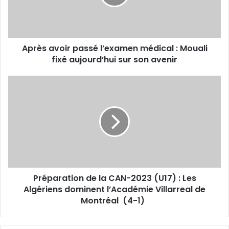
:
Mouali
fixé
aujourd’hui
Après avoir passé l’examen médical : Mouali
sur
son
fixé aujourd’hui sur son avenir
avenir
Préparation
de
la
CAN-
2023
(U17)
:
Les
Algériens
Préparation de la CAN-2023 (U17) : Les
dominent
l’Académie
Algériens dominent l’Académie Villarreal de
Villarreal
Montréal (4-1)
de
Montréal