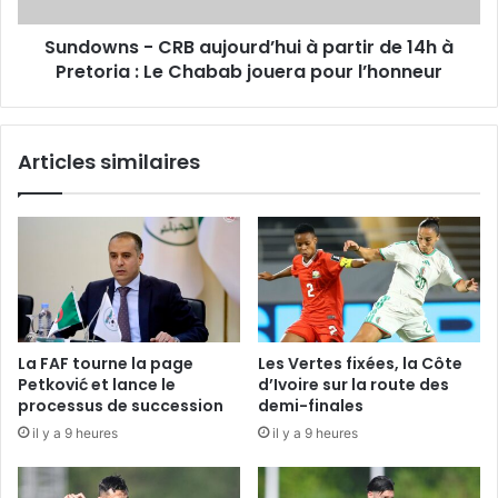
à
Sundowns - CRB aujourd’hui à partir de 14h à
Pretoria
:
Pretoria : Le Chabab jouera pour l’honneur
Le
Chabab
jouera
Articles similaires
pour
l’honneur
La FAF tourne la page
Les Vertes fixées, la Côte
Petković et lance le
d’Ivoire sur la route des
processus de succession
demi-finales
il y a 9 heures
il y a 9 heures