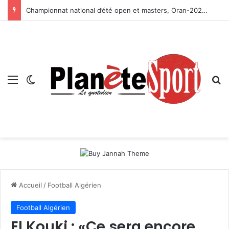
Championnat national d’été open et masters, Oran-2026 — Le CRB s’adjuge le titre
Menu
Switch skin
R
Accueil
/
Football Algérien
Football Algérien
El Kouki : «Ce sera encore