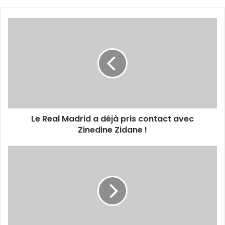
Le
Real
Madrid
a
déjà
pris
contact
avec
Zinedine
Le Real Madrid a déjà pris contact avec
Zidane
!
Zinedine Zidane !
Sundowns
-
CRB
aujourd’hui
à
partir
de
14h