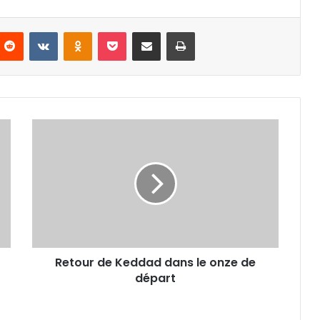
nterest
Reddit
VKontakte
Odnoklassniki
Pocket
Partager par email
Imprimer
Retour
de
Keddad
dans
le
onze
de
départ
Retour de Keddad dans le onze de
départ