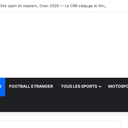
’été open et masters, Oran-2026 — Le CRB s’adjuge le titre
N
FOOTBALL ETRANGER
TOUS LES SPORTS
MOTOSP
her