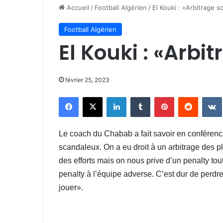
Accueil
/
Football Algérien
/
El Kouki : «Arbitrage 
Football Algérien
El Kouki : «Arb
février 25, 2023
Facebook
X
Linkedin
Tumblr
Pinterest
Reddit
Le coach du Chabab a fait savoir en conférence
scandaleux. On a eu droit à un arbitrage des plu
des efforts mais on nous prive d’un penalty tout fa
penalty à l’équipe adverse. C’est dur de perdre
jouer».