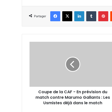
Facebook
X
Linkedin
Tumblr
Pi
Partager
Coupe
de
la
CAF
-
En
prévision
du
match
Coupe de la CAF - En prévision du
contre
Marumo
match contre Marumo Gallants : Les
Gallants
Usmistes déjà dans le match
: