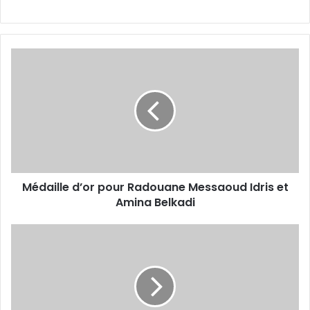
Médaille
d’or
pour
Radouane
Messaoud
Idris
et
Amina
Belkadi
Médaille d’or pour Radouane Messaoud Idris et
Amina Belkadi
Le
GS
Cosider
en
tête
du