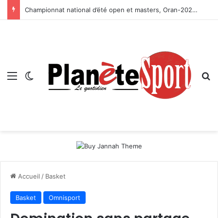
Championnat national d’été open et masters, Oran-2026 — Le CRB s’adjuge le titre
Menu
Switch skin
R
Accueil
/
Basket
Basket
Omnisport