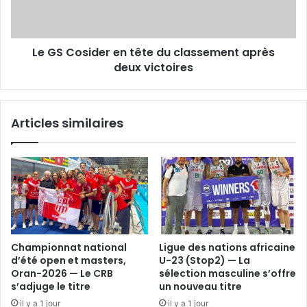
classement
après
deux
Le GS Cosider en tête du classement après
victoires
deux victoires
Articles similaires
Championnat national
Ligue des nations africaine
d’été open et masters,
U-23 (Stop2) — La
Oran-2026 — Le CRB
sélection masculine s’offre
s’adjuge le titre
un nouveau titre
il y a 1 jour
il y a 1 jour