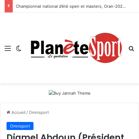
Championnat national d’été open et masters, Oran-2026 — Le CRB s’adjuge le titre
Menu
Switch skin
R
Accueil
/
Omnisport
Omnisport
Djamel Abdoun (Président