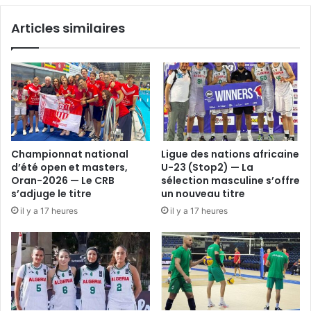
chaleureuse
Articles similaires
initiative
du
club
El
Wihr
El
Wahrani
Championnat national
Ligue des nations africaine
d’été open et masters,
U-23 (Stop2) — La
Oran-2026 — Le CRB
sélection masculine s’offre
s’adjuge le titre
un nouveau titre
il y a 17 heures
il y a 17 heures