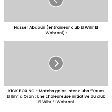
Wihr
El
Wahrani) :
Nasser Abdoun (entraineur club El Wihr El
Wahrani) :
KICK
BOXING
-
Matchs
galas
inter
clubs
“Youm
El
KICK BOXING - Matchs galas inter clubs “Youm
Ilm”
à
El Ilm” à Oran : Une chaleureuse initiative du club
Oran
El Wihr El Wahrani
:
Une