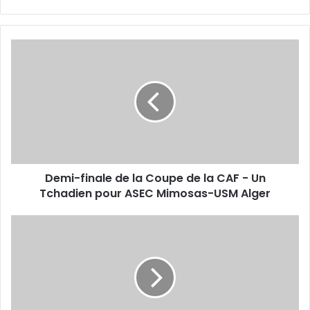
Demi-
finale
de
la
Coupe
de
la
CAF
-
Demi-finale de la Coupe de la CAF - Un
Un
Tchadien
Tchadien pour ASEC Mimosas-USM Alger
pour
ASEC
USMA
Mimosas-
:
USM
Même
Alger
si
la
rencontre
face