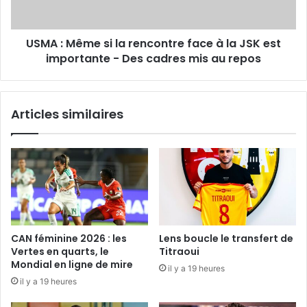
à
la
USMA : Même si la rencontre face à la JSK est
JSK
est
importante - Des cadres mis au repos
importante
-
Des
Articles similaires
cadres
mis
au
repos
CAN féminine 2026 : les
Lens boucle le transfert de
Vertes en quarts, le
Titraoui
Mondial en ligne de mire
il y a 19 heures
il y a 19 heures