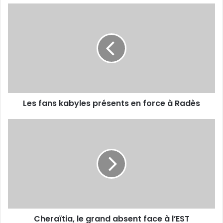
Les
fans
kabyles
présents
en
force
à
Radès
Les fans kabyles présents en force à Radès
Cheraïtia,
le
grand
absent
face
à
l’EST
Cheraïtia, le grand absent face à l’EST