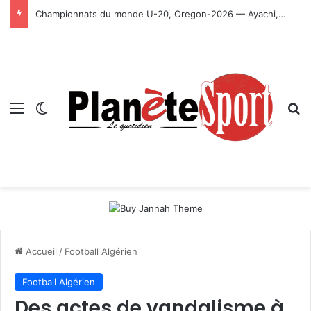
Championnats du monde U-20, Oregon-2026 — Ayachi, Dissa, Touahria et Ghezali en finale
Menu
Switch skin
R
Accueil
/
Football Algérien
Football Algérien
Des actes de vandalisme à