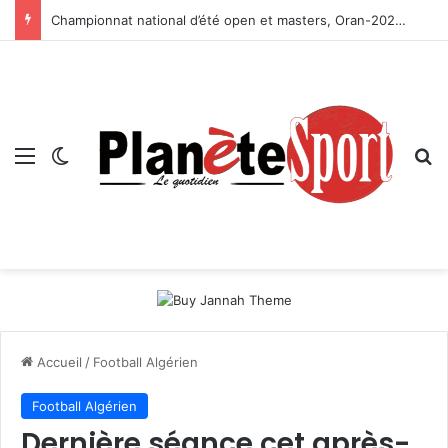
Championnat national d’été open et masters, Oran-2026 — Le CRB s’adjuge le titre
Menu
Switch skin
R
Accueil
/
Football Algérien
Football Algérien
Dernière séance cet après-