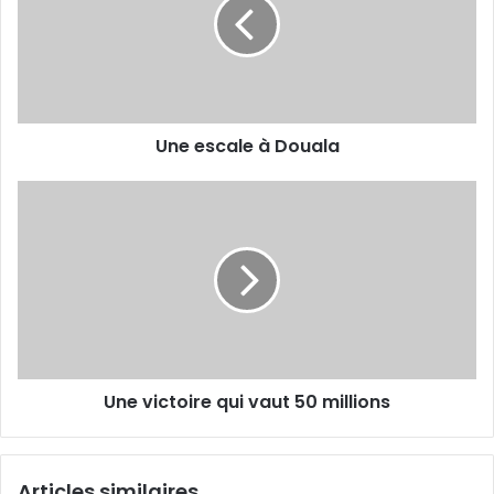
Douala
Une escale à Douala
Une
victoire
qui
vaut
50
millions
Une victoire qui vaut 50 millions
Articles similaires