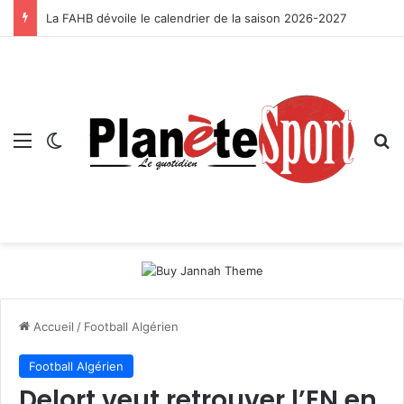
La FAHB dévoile le calendrier de la saison 2026-2027
Menu
Switch skin
R
Accueil
/
Football Algérien
Football Algérien
Delort veut retrouver l’EN en