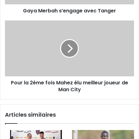
Gaya Merbah s’engage avec Tanger
Pour
la
2éme
fois
Mahez
élu
meilleur
joueur
de
Pour la 2éme fois Mahez élu meilleur joueur de
Man
City
Man City
Articles similaires