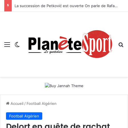
La succession de Petković est ouverte On parle de Rafael Benítez et Roberto Martínez
Menu
Switch skin
R
Accueil
/
Football Algérien
Football Algérien
Delort en quête de rachat