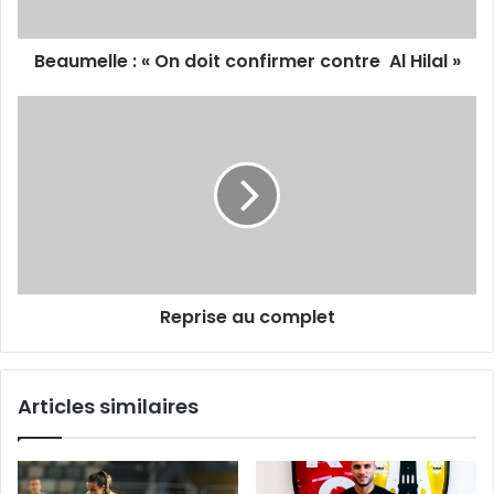
Al
Hilal
Beaumelle : « On doit confirmer contre Al Hilal »
»
Reprise
au
complet
Reprise au complet
Articles similaires