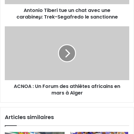
Segafredo
Antonio Tiberi tue un chat avec une
le
sanctionne
carabineµ: Trek-Segafredo le sanctionne
ACNOA
: Un
Forum
des
athlètes
africains
en
mars
à
ACNOA : Un Forum des athlètes africains en
Alger
mars à Alger
Articles similaires