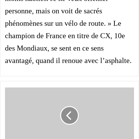
personne, mais on voit de sacrés
phénomènes sur un vélo de route
. » Le
champion de France en titre de CX, 10e
des Mondiaux, se sent en ce sens
avantagé, quand il renoue avec l’asphalte.
Antonio
Tiberi
tue
un
chat
avec
une
carabineµ: Trek-