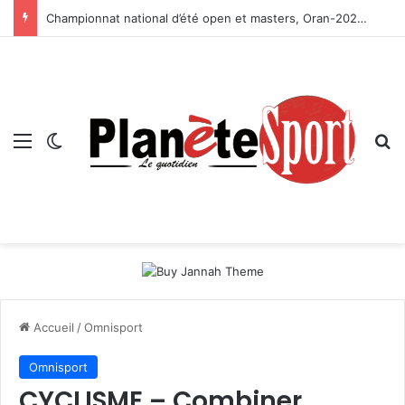
Championnat national d’été open et masters, Oran-2026 — Le CRB s’adjuge le titre
Menu
Switch skin
R
Accueil
/
Omnisport
Omnisport
CYCLISME – Combiner