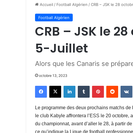
Accueil
/
Football Algérien
/
CRB – JSK le 28 octobr
Football Algérien
CRB – JSK le 28
5-Juillet
Alors que les Canaris se prépare
octobre 13, 2023
Facebook
X
Linkedin
Tumblr
Pinterest
Reddit
Le programme des deux prochains matchs de l
le club Kabyle affrontera l’ESS le 20 octobre, 
du championnat, avant d’aller le 28, à partir d
ce qu’indique la Ligue de football professionne