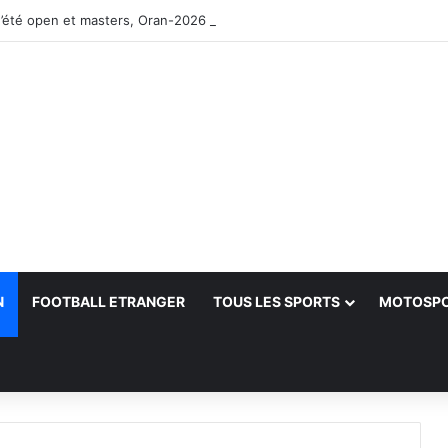
’été open et masters, Oran-2026 — Le CRB s’adjuge le titre
N
FOOTBALL ETRANGER
TOUS LES SPORTS
MOTOSP
her