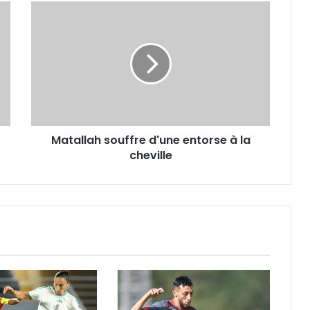
Matallah
souffre
d'une
entorse
à
la
cheville
Matallah souffre d'une entorse à la
cheville