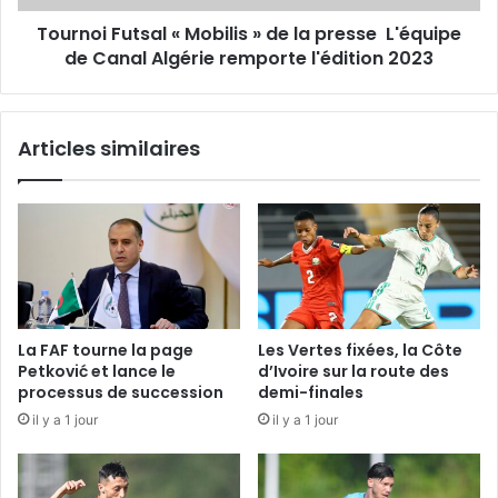
L'équipe
Tournoi Futsal « Mobilis » de la presse L'équipe
de
Canal
de Canal Algérie remporte l'édition 2023
Algérie
remporte
l'édition
Articles similaires
2023
La FAF tourne la page
Les Vertes fixées, la Côte
Petković et lance le
d’Ivoire sur la route des
processus de succession
demi-finales
il y a 1 jour
il y a 1 jour