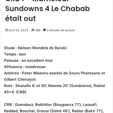
Sundowns 4 Le Chabab
était out
avril 23, 2023
288
2 minutes de lecture
Stade : Nelson-Mandela de Baraki
Temps : bon
Pelouse : en excellent état
Affluence : nombreuse
Arbitres : Peter Waweru assisté de Souru Phatsoane et
Gilbert Cheruiyot
Buts : Shalulile 6’ et 50’, Maema 20’ (Sundowns), Rebiaï
45+4’ (CRB)
CRB : Guendouz, Belkhiter (Bouguerra 71’), Laouafi,
Keddad, Bouchar, Draoui (Selmi 46’), Rebiai (Bakir 71’),