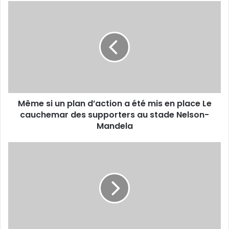
Même
si
un
plan
d’action
a
été
mis
en
Même si un plan d’action a été mis en place Le
place
Le
cauchemar des supporters au stade Nelson-
cauchemar
Mandela
des
supporters
Tournoi
au
Futsal
stade
«
Nelson-
Mobilis
Mandela
»
de
la
presse