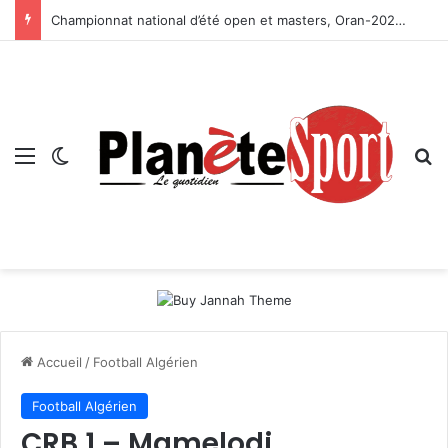
Championnat national d’été open et masters, Oran-2026 — Le CRB s’adjuge le titre
Menu
Switch skin
R
Accueil
/
Football Algérien
Football Algérien
CRB 1 – Mamelodi