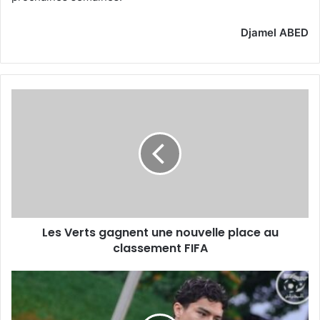
Djamel ABED
Les
Verts
gagnent
une
nouvelle
place
au
classement
FIFA
Les Verts gagnent une nouvelle place au
classement FIFA
Maza
n’est
pas