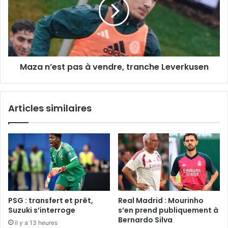
à
vendre,
tranche
Leverkusen
Maza n’est pas à vendre, tranche Leverkusen
Articles similaires
PSG : transfert et prêt,
Real Madrid : Mourinho
Suzuki s’interroge
s’en prend publiquement à
Bernardo Silva
il y a 13 heures