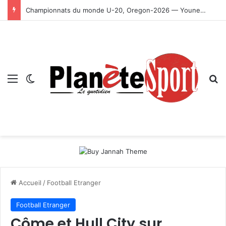
Championnats du monde U-20, Oregon-2026 — Younes Ayachi décroche la médaille d’or
Menu
Switch skin
R
Accueil
/
Football Etranger
Football Etranger
Côme et Hull City sur