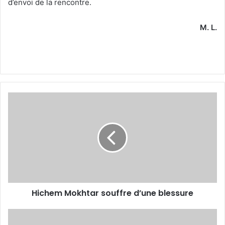
d’envoi de la rencontre.
M. L.
Hichem
Mokhtar
souffre
d’une
blessure
Hichem Mokhtar souffre d’une blessure
Dernière
ligne