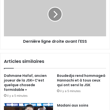
droite
avant
l'ESS
Dernière ligne droite avant l'ESS
Articles similaires
Dahmane Hafaf, ancien
Boudedja rend hommageà
joueur de la JSK« C’est
Hannachi et à tous ceux
quelque chosede
qui ont servi la JSK
formidable »
il y a 5 minutes
il y a 5 minutes
Madani aux soins