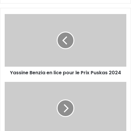
Yassine
Benzia
en
lice
pour
le
Prix
Puskas
2024
Yassine Benzia en lice pour le Prix Puskas 2024
Annoncé
sur
le
départ,
Ibrahim
Maza
a
tranché