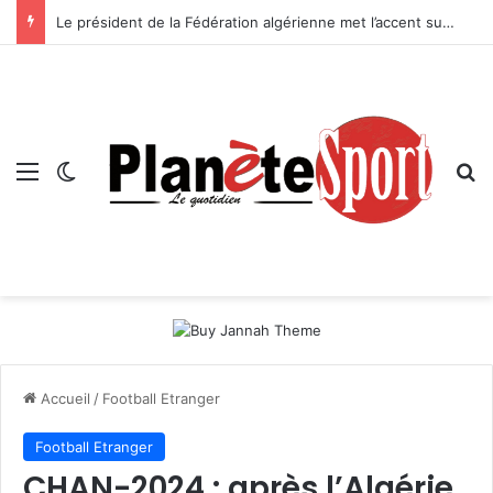
Le président de la Fédération algérienne met l’accent sur le projet de sa structure — Boussebt : « Il n’y aura pas d’avenir pour le handball algérien sans une véritable politique de formation »
Menu
Switch skin
R
Accueil
/
Football Etranger
Football Etranger
CHAN-2024 : après l’Algérie,