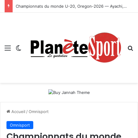
Championnats du monde U-20, Oregon-2026 — Ayachi, Dissa, Touahria et Ghezali en finale
Menu
Switch skin
R
Accueil
/
Omnisport
Omnisport
Championnats du monde