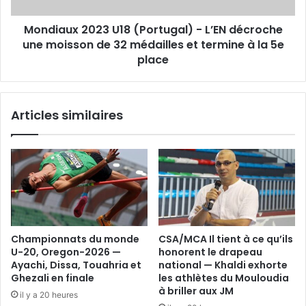
moisson
Mondiaux 2023 U18 (Portugal) - L’EN décroche
de
32
une moisson de 32 médailles et termine à la 5e
médailles
place
et
termine
à
Articles similaires
la
5e
place
Championnats du monde
CSA/MCA Il tient à ce qu’ils
U-20, Oregon-2026 —
honorent le drapeau
Ayachi, Dissa, Touahria et
national — Khaldi exhorte
Ghezali en finale
les athlètes du Mouloudia
à briller aux JM
il y a 20 heures