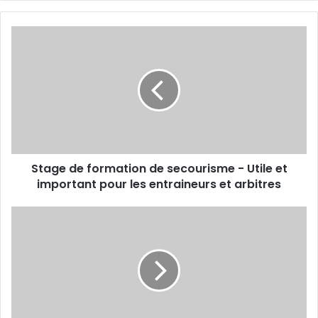
Stage
de
formation
de
secourisme
-
Utile
et
important
Stage de formation de secourisme - Utile et
pour
les
important pour les entraineurs et arbitres
entraineurs
et
Mondiaux
arbitres
2023
U18
(Portugal)
-
L’EN
décroche
une