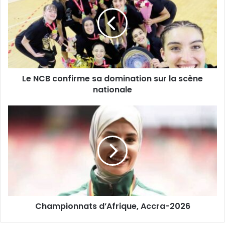
confirme
sa
domination
sur
la
scène
nationale
Le NCB confirme sa domination sur la scène
nationale
Championnats
d’Afrique,
Accra-
2026
Championnats d’Afrique, Accra-2026