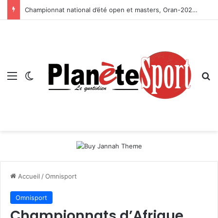
Championnat national d’été open et masters, Oran-2026 — Le CRB s’adjuge le titre
Menu
Switch skin
R
Accueil
/
Omnisport
Omnisport
Championnats d’Afrique