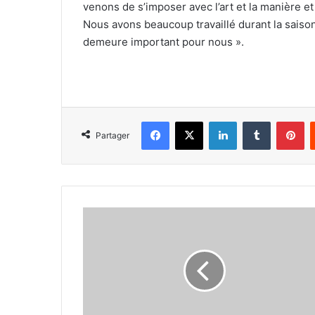
venons de s’imposer avec l’art et la manière 
Nous avons beaucoup travaillé durant la saison
demeure important pour nous ».
Facebook
X
Linkedin
Tumblr
Pi
Partager
Youba
Zaichi
:
«
c’est
le
résultat