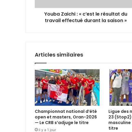
du
travail
Youba Zaichi : « c’est le résultat du
effectué
durant
travail effectué durant la saison »
la
saison
»
Articles similaires
Championnat national d’été
Ligue des 
open et masters, Oran-2026
23 (Stop2)
— Le CRB s’adjuge le titre
masculine 
titre
il y a 1 jour