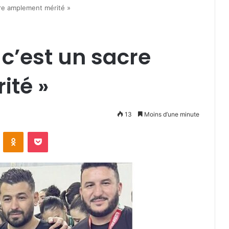
cre amplement mérité »
« c’est un sacre
ité »
13
Moins d’une minute
VKontakte
Odnoklassniki
Pocket