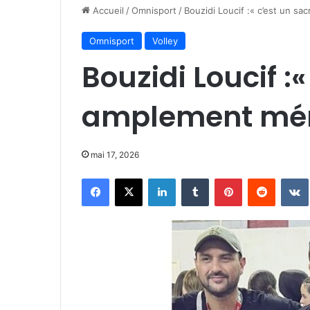
Accueil
/
Omnisport
/
Bouzidi Loucif :« c’est un sa
Omnisport
Volley
Bouzidi Loucif :
amplement mér
mai 17, 2026
Facebook
X
Linkedin
Tumblr
Pinterest
Reddit