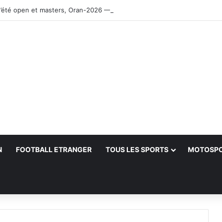
’été open et masters, Oran-2026 — Le CRB s’adjuge le titre
N
FOOTBALL ETRANGER
TOUS LES SPORTS
MOTOSP
her