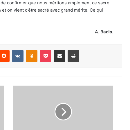
et de confirmer que nous méritons amplement ce sacre.
 et on vient d’être sacré avec grand mérite. Ce qui
A. Badis.
nterest
Reddit
VKontakte
Odnoklassniki
Pocket
Partager par email
Imprimer
Un
nouveau
pas
vers
la
numérisation