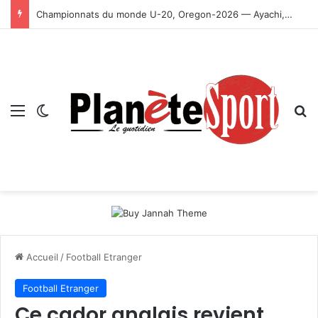
Championnats du monde U-20, Oregon-2026 — Ayachi, Dissa, Touahria et Ghezali en finale
Menu
Switch skin
R
Accueil
/
Football Etranger
Football Etranger
Ce cador anglais revient