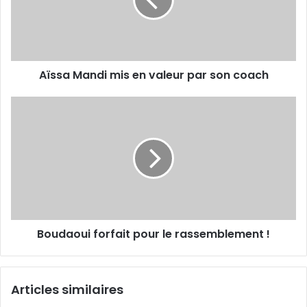
valeur
par
son
coach
Aïssa Mandi mis en valeur par son coach
Boudaoui
forfait
pour
le
rassemblement
!
Boudaoui forfait pour le rassemblement !
Articles similaires