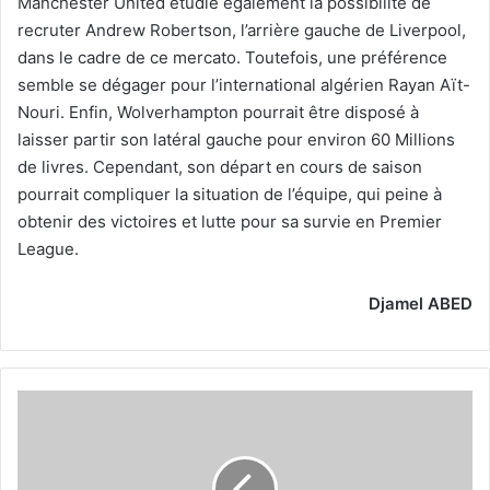
Manchester United étudie également la possibilité de
recruter Andrew Robertson, l’arrière gauche de Liverpool,
dans le cadre de ce mercato. Toutefois, une préférence
semble se dégager pour l’international algérien Rayan Aït-
Nouri. Enfin, Wolverhampton pourrait être disposé à
laisser partir son latéral gauche pour environ 60 Millions
de livres. Cependant, son départ en cours de saison
pourrait compliquer la situation de l’équipe, qui peine à
obtenir des victoires et lutte pour sa survie en Premier
League.
Djamel ABED
Aïssa
Mandi
mis
en