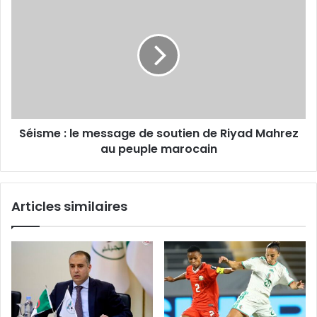
:
le
message
de
soutien
de
Riyad
Mahrez
Séisme : le message de soutien de Riyad Mahrez
au
peuple
au peuple marocain
marocain
Articles similaires