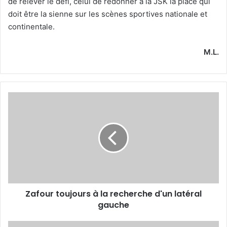
de relever le défi, celui de redonner à la JSK la place qui
doit être la sienne sur les scènes sportives nationale et
continentale.
M.L.
Zafour
toujours
à
la
recherche
d'un
latéral
gauche
Zafour toujours à la recherche d'un latéral
gauche
Séisme