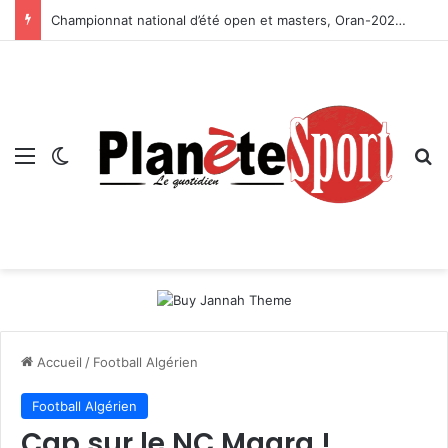
Championnat national d’été open et masters, Oran-2026 — Le CRB s’adjuge le titre
Menu
Switch skin
R
Accueil
/
Football Algérien
Football Algérien
Cap sur le NC Magra !