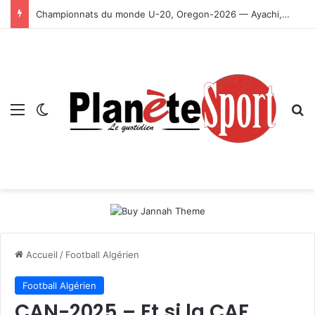
Championnats du monde U-20, Oregon-2026 — Ayachi, Dissa, Touahria et Ghezali en finale
Menu
Switch skin
R
Accueil
/
Football Algérien
Football Algérien
CAN-2025 – Et si la CAF