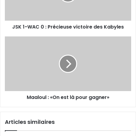
Précieuse
victoire
des
Kabyles
JSK 1-WAC 0 : Précieuse victoire des Kabyles
Maaloul :
«On
est
là
pour
gagner»
Maaloul : «On est là pour gagner»
Articles similaires