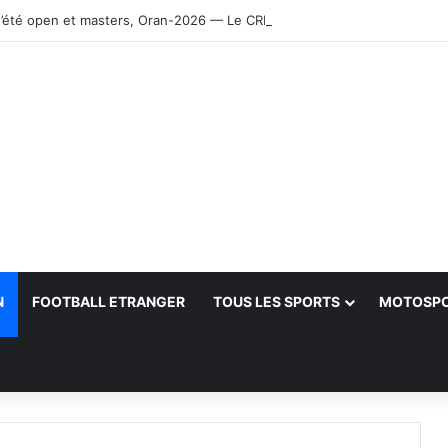
’été open et masters, Oran-2026 — Le CRB s’adjuge le titre
N
FOOTBALL ETRANGER
TOUS LES SPORTS
MOTOSP
her