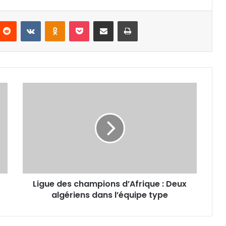
nterest
Reddit
VKontakte
Odnoklassniki
Pocket
Partager par email
Imprimer
Ligue
des
champions
d’Afrique
:
Deux
algériens
dans
l’équipe
Ligue des champions d’Afrique : Deux
type
algériens dans l’équipe type