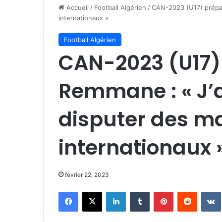
Accueil
/
Football Algérien
/
CAN-2023 (U17) prépar
internationaux »
Football Algérien
CAN-2023 (U17)
Remmane : « J’
disputer des m
internationaux 
février 22, 2023
Facebook
X
Linkedin
Tumblr
Pinterest
Reddit