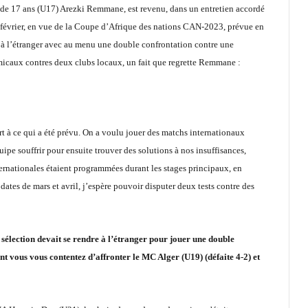
 de 17 ans (U17) Arezki Remmane, est revenu, dans un entretien accordé
 20 février, en vue de la Coupe d’Afrique des nations CAN-2023, prévue en
r à l’étranger avec au menu une double confrontation contre une
amicaux contres deux clubs locaux, un fait que regrette Remmane :
ort à ce qui a été prévu. On a voulu jouer des matchs internationaux
uipe souffrir pour ensuite trouver des solutions à nos insuffisances,
ternationales étaient programmées durant les stages principaux, en
s dates de mars et avril, j’espère pouvoir disputer deux tests contre des
sélection devait se rendre à l’étranger pour jouer une double
nt vous vous contentez d’affronter le MC Alger (U19) (défaite 4-2) et