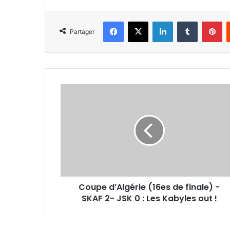
Facebook
X
Linkedin
Tumblr
Pi
Partager
Coupe
d’Algérie
(16es
de
finale)
-
SKAF
2-
JSK
Coupe d’Algérie (16es de finale) -
0
:
SKAF 2- JSK 0 : Les Kabyles out !
Les
Kabyles
out !