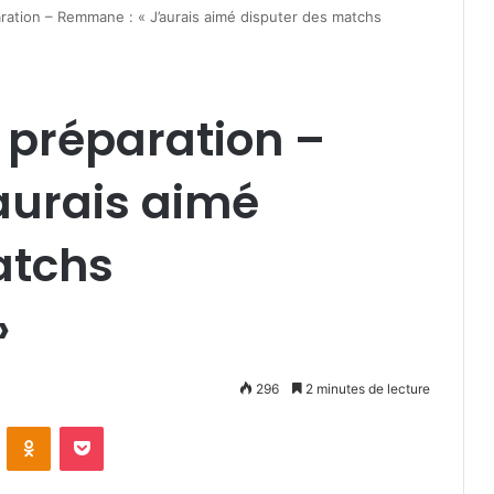
ation – Remmane : « J’aurais aimé disputer des matchs
 préparation –
aurais aimé
atchs
»
296
2 minutes de lecture
VKontakte
Odnoklassniki
Pocket