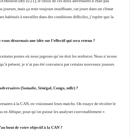
NA Hussein-Dey (U21), le choix de ces deux adversaires n’était pas
 joueurs, mais ça reste toujours insuffisant, car jouer dans un climat
es habitués à travailler dans des conditions difficiles, j’espère que la
vous désormais une idée sur l’effectif qui sera retenu ?
s certains postes où nous jugeons qu’on doit les renforcer. Nous n’avons
squ’à présent, je n’ai pas été convaincu par certains nouveaux joueurs.
dversaires (Somalie, Sénégal, Congo, ndlr) ?
aires à la CAN, en visionnant leurs matchs. On essaye de récolter le
u en Afrique, pour qu’on puisse les analyser convenablement ».
’au bout de votre objectif à la CAN ?