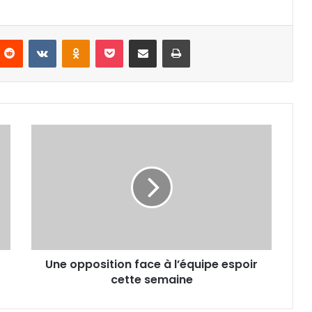
nterest
Reddit
VKontakte
Odnoklassniki
Pocket
Partager par email
Imprimer
Une
opposition
face
à
l’équipe
espoir
cette
semaine
Une opposition face à l’équipe espoir
cette semaine