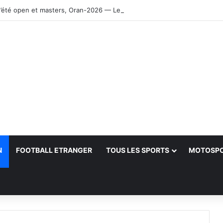
’été open et masters, Oran-2026 — Le CRB s’adjuge le titre
N
FOOTBALL ETRANGER
TOUS LES SPORTS
MOTOSP
her