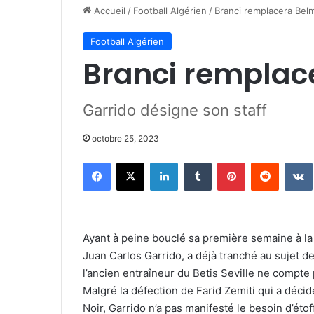
Accueil
/
Football Algérien
/
Branci remplacera Belm
Football Algérien
Branci remplac
Garrido désigne son staff
octobre 25, 2023
Facebook
X
Linkedin
Tumblr
Pinterest
Reddit
Ayant à peine bouclé sa première semaine à la 
Juan Carlos Garrido, a déjà tranché au sujet de
l’ancien entraîneur du Betis Seville ne compt
Malgré la défection de Farid Zemiti qui a déci
Noir, Garrido n’a pas manifesté le besoin d’étof