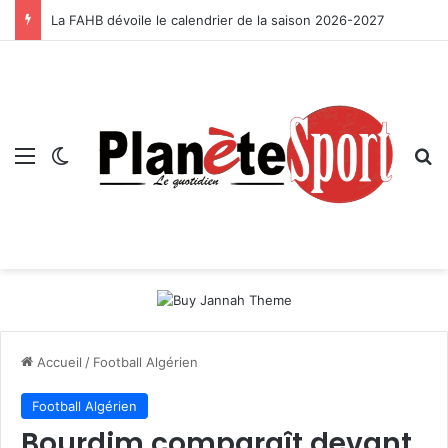
La FAHB dévoile le calendrier de la saison 2026-2027
Menu
Switch skin
R
Accueil
/
Football Algérien
Football Algérien
Bourdim comparaît devant