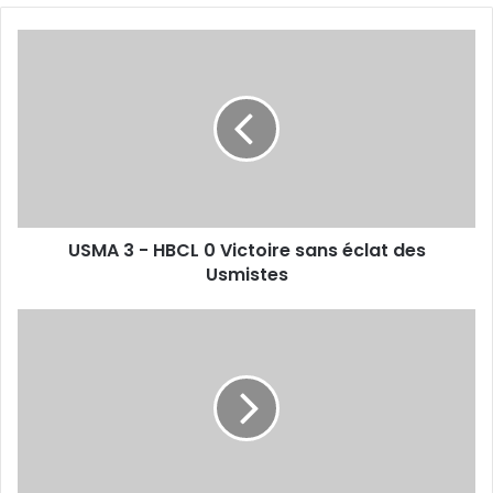
USMA
3
-
HBCL
0
Victoire
sans
éclat
des
USMA 3 - HBCL 0 Victoire sans éclat des
Usmistes
Usmistes
Belkhiter
absent
de
l’entraînement