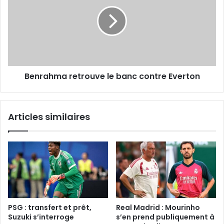
le
banc
contre
Everton
Benrahma retrouve le banc contre Everton
Articles similaires
PSG : transfert et prêt,
Real Madrid : Mourinho
Suzuki s’interroge
s’en prend publiquement à