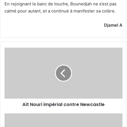
En rejoignant le banc de touche, Bounedjah ne s’est pas
calmé pour autant, et a continué à manifester sa colère.
Djamel A
Aït
Nouri
impérial
contre
Newcastle
Aït Nouri impérial contre Newcastle
Benrahma
retrouve