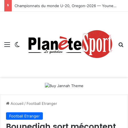
Championnats du monde U-20, Oregon-2026 — Younes Ayachi décroche la médaille d’or
Menu
Switch skin
R
Accueil
/
Football Etranger
Football Etranger
Bounedjah sort mécontent