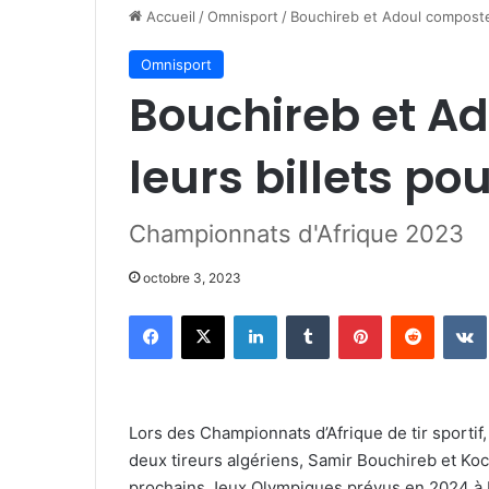
Accueil
/
Omnisport
/
Bouchireb et Adoul composten
Omnisport
Bouchireb et A
leurs billets pou
Championnats d'Afrique 2023
octobre 3, 2023
Facebook
X
Linkedin
Tumblr
Pinterest
Reddit
Lors des Championnats d’Afrique de tir sportif,
deux tireurs algériens, Samir Bouchireb et Koce
prochains Jeux Olympiques prévus en 2024 à Pa