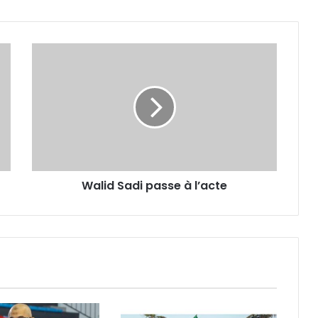
Walid
Sadi
passe
à
l’acte
Walid Sadi passe à l’acte