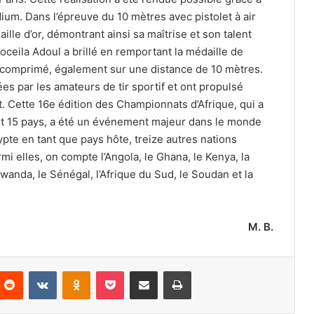
um. Dans l’épreuve du 10 mètres avec pistolet à air
le d’or, démontrant ainsi sa maîtrise et son talent
oceila Adoul a brillé en remportant la médaille de
ir comprimé, également sur une distance de 10 mètres.
es par les amateurs de tir sportif et ont propulsé
rt. Cette 16e édition des Championnats d’Afrique, qui a
ant 15 pays, a été un événement majeur dans le monde
Égypte en tant que pays hôte, treize autres nations
rmi elles, on compte l’Angola, le Ghana, le Kenya, la
 Rwanda, le Sénégal, l’Afrique du Sud, le Soudan et la
M. B.
nterest
Reddit
VKontakte
Odnoklassniki
Pocket
Partager par email
Imprimer