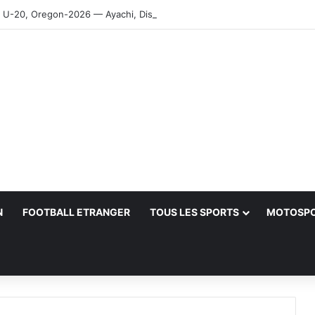
-20, Oregon-2026 — Ayachi, Dissa, Touahria et Ghezali en finale
N
FOOTBALL ETRANGER
TOUS LES SPORTS
MOTOSP
her