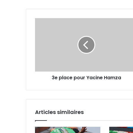
3e
place
pour
Yacine
Hamza
3e place pour Yacine Hamza
Articles similaires