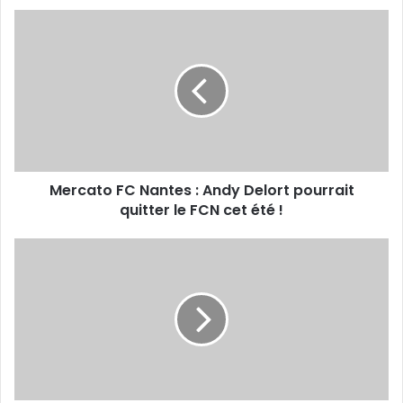
Mercato
FC
Nantes
:
Andy
Delort
pourrait
quitter
le
Mercato FC Nantes : Andy Delort pourrait
FCN
cet
quitter le FCN cet été !
été
!
CAN
U-
17
-
Les
Camerounais
entament
la
défense