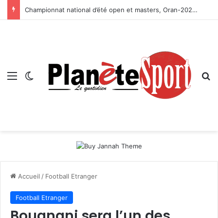
Championnat national d’été open et masters, Oran-2026 — Le CRB s’adjuge le titre
Menu
Switch skin
R
Accueil
/
Football Etranger
Football Etranger
Bouanani sera l’un des