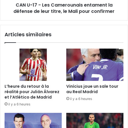
CAN U-17 - Les Camerounais entament la
de
leur
défense de leur titre, le Mali pour confirmer
titre,
le
Mali
Articles similaires
pour
confirmer
L’heure du retour à la
Vinícius joue un sale tour
réalité pour Julián Álvarez
au Real Madrid
et l’Atlético de Madrid
il y a 6 heures
il y a 6 heures