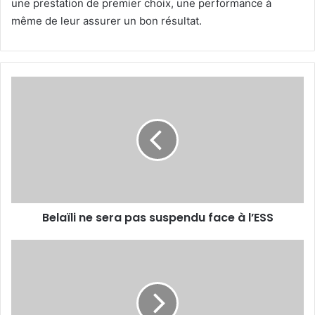
une prestation de premier choix, une performance à
même de leur assurer un bon résultat.
Belaïli
ne
sera
pas
suspendu
face
à
l’ESS
Belaïli ne sera pas suspendu face à l’ESS
JSK
-
JSBM
cet
après-