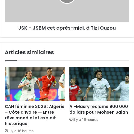
midi,
à
Tizi
Ouzou
JSK - JSBM cet après-midi, à Tizi Ouzou
Articles similaires
CAN féminine 2026 : Algérie
Al-Masry réclame 900 000
– Côte d’Ivoire — Entre
dollars pour Mohsen Salah
rêve mondial et exploit
il y a 16 heures
historique
il y a 16 heures