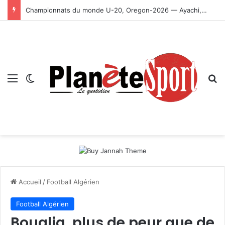
Championnats du monde U-20, Oregon-2026 — Ayachi, Dissa, Touahria et Ghezali en finale
Menu
Switch skin
R
Accueil
/
Football Algérien
Football Algérien
Boualia, plus de peur que de