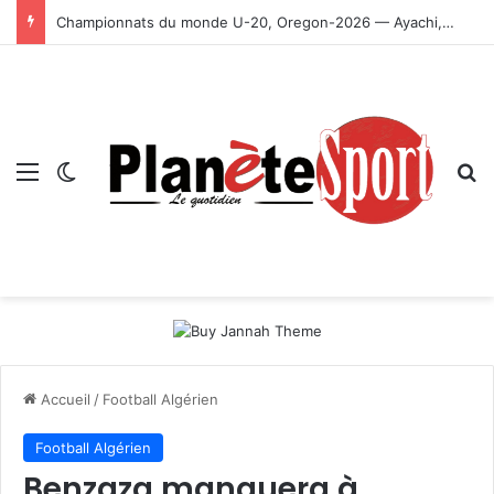
Championnats du monde U-20, Oregon-2026 — Ayachi, Dissa, Touahria et Ghezali en finale
Menu
Switch skin
R
Accueil
/
Football Algérien
Football Algérien
Benzaza manquera à