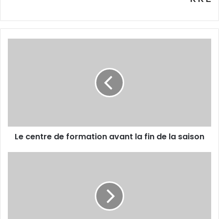
Le
centre
de
formation
avant
la
fin
de
la
Le centre de formation avant la fin de la saison
saison
Benbot
l'homme
des
grands
rendez-
vous