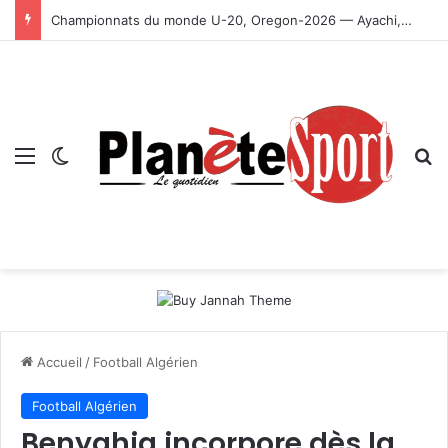
Championnats du monde U-20, Oregon-2026 — Ayachi, Dissa, Touahria et Ghezali en finale
Menu
Switch skin
R
Accueil
/
Football Algérien
Football Algérien
Benyahia incorpore dès la