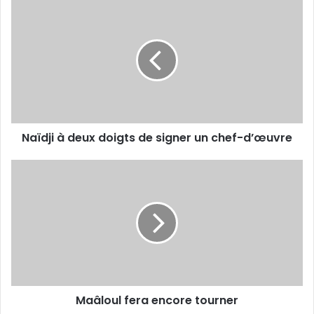
Naïdji
à
deux
doigts
de
signer
un
chef-
d’œuvre
Naïdji à deux doigts de signer un chef-d’œuvre
Maâloul
fera
encore
tourner
Maâloul fera encore tourner