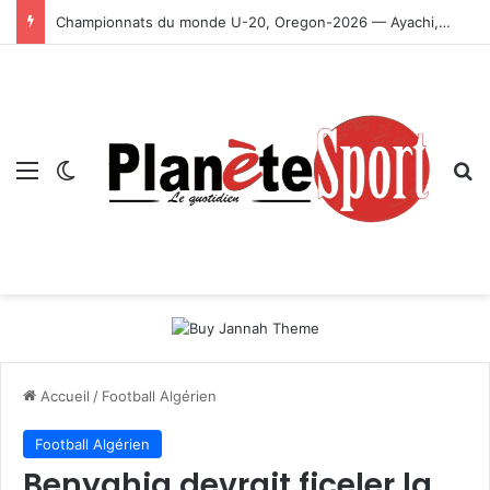
Championnats du monde U-20, Oregon-2026 — Ayachi, Dissa, Touahria et Ghezali en finale
Menu
Switch skin
R
Accueil
/
Football Algérien
Football Algérien
Benyahia devrait ficeler la