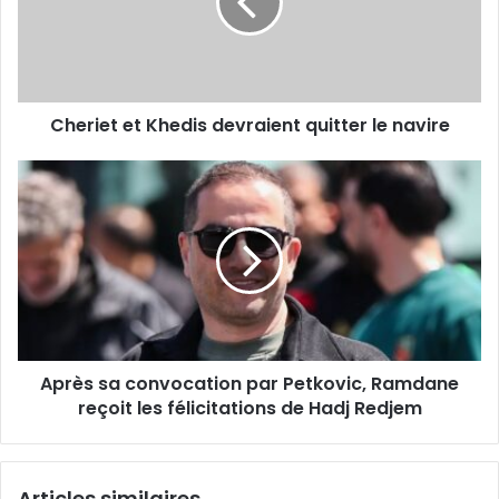
quitter
le
navire
Cheriet et Khedis devraient quitter le navire
Après
sa
convocation
par
Petkovic,
Ramdane
reçoit
les
félicitations
Après sa convocation par Petkovic, Ramdane
de
Hadj
reçoit les félicitations de Hadj Redjem
Redjem
Articles similaires