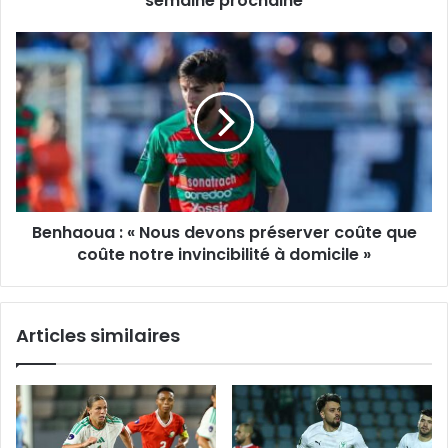
semaine prochaine
Benhaoua :
«
Nous
devons
préserver
coûte
que
coûte
notre
Benhaoua : « Nous devons préserver coûte que
invincibilité
à
coûte notre invincibilité à domicile »
domicile
»
Articles similaires