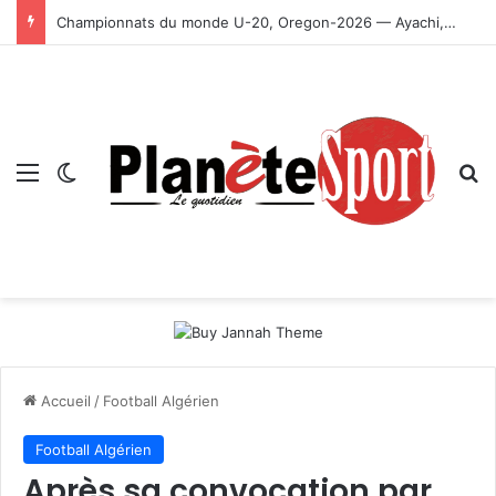
Championnats du monde U-20, Oregon-2026 — Ayachi, Dissa, Touahria et Ghezali en finale
Menu
Switch skin
R
Accueil
/
Football Algérien
Football Algérien
Après sa convocation par