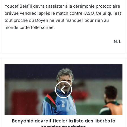
Youcef Belaïli devrait assister à la cérémonie protocolaire
prévue vendredi après le match contre l’ASO. Celui qui est
tout proche du Doyen ne veut manquer pour rien au
monde cette folle soirée.
N. L.
Benyahia
devrait
ficeler
la
liste
des
libérés
la
semaine
Benyahia devrait ficeler la liste des libérés la
prochaine