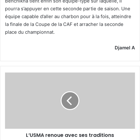
Benchikha tient enfin son équipe-type sur laquelle, il
pourra s’appuyer en cette seconde partie de saison. Une
équipe capable d’aller au charbon pour à la fois, atteindre
la finale de la Coupe de la CAF et arracher la seconde
place du championnat.
Djamel A
L’USMA
renoue
avec
ses
traditions
L’USMA renoue avec ses traditions