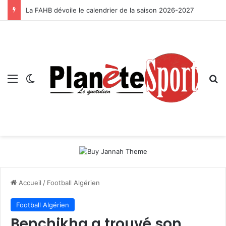
La FAHB dévoile le calendrier de la saison 2026-2027
Menu
Switch skin
R
Accueil
/
Football Algérien
Football Algérien
Benchikha a trouvé son