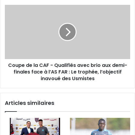
Coupe
de
la
CAF
-
Qualifiés
avec
brio
aux
Coupe de la CAF - Qualifiés avec brio aux demi-
demi-
finales
finales face à l’AS FAR : Le trophée, l’objectif
face
inavoué des Usmistes
à
l’AS
FAR
Articles similaires
:
Le
trophée,
l’objectif
inavoué
des