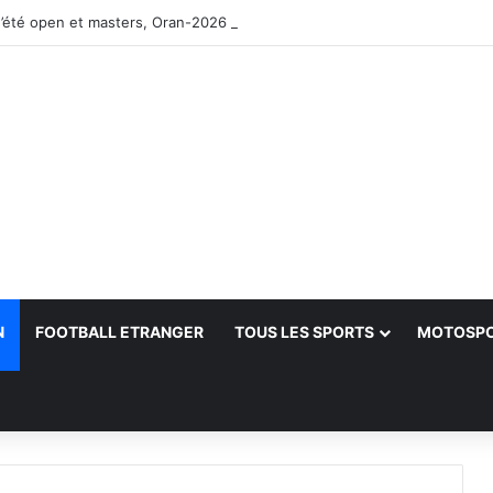
’été open et masters, Oran-2026 — Le CRB s’adjuge le titre
N
FOOTBALL ETRANGER
TOUS LES SPORTS
MOTOSP
her