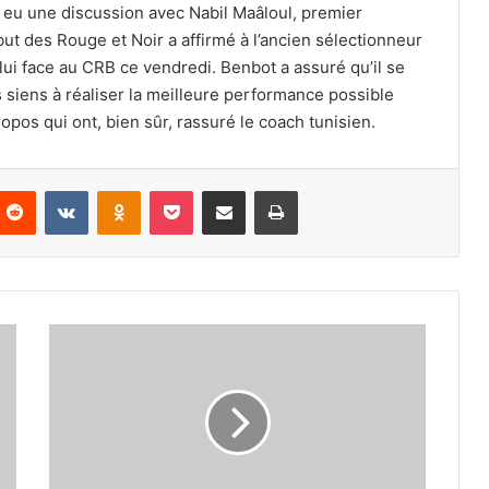
r eu une discussion avec Nabil Maâloul, premier
but des Rouge et Noir a affirmé à l’ancien sélectionneur
lui face au CRB ce vendredi. Benbot a assuré qu’il se
s siens à réaliser la meilleure performance possible
opos qui ont, bien sûr, rassuré le coach tunisien.
nterest
Reddit
VKontakte
Odnoklassniki
Pocket
Partager par email
Imprimer
Belaïd
Lacarne
rejoint
sa
dernière
demeure