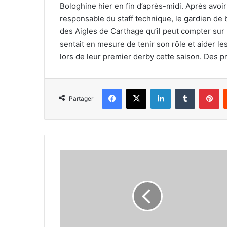
Bologhine hier en fin d’après-midi. Après avoi
responsable du staff technique, le gardien de 
des Aigles de Carthage qu’il peut compter sur 
sentait en mesure de tenir son rôle et aider le
lors de leur premier derby cette saison. Des pr
Facebook
X
Linkedin
Tumblr
Pi
Partager
Radouani
devrait
débuter
le
derby