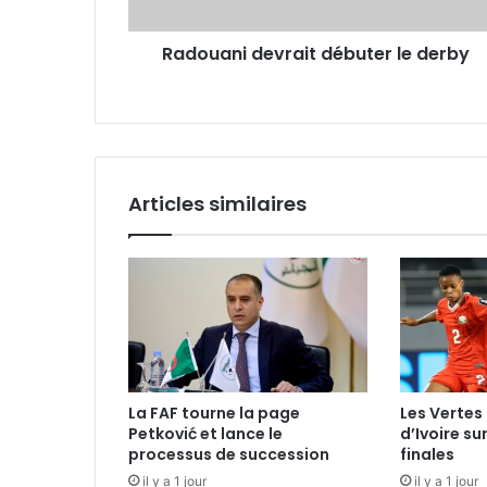
Radouani devrait débuter le derby
Articles similaires
La FAF tourne la page
Les Vertes 
Petković et lance le
d’Ivoire su
processus de succession
finales
il y a 1 jour
il y a 1 jour