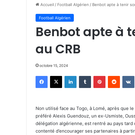
Accueil
/
Football Algérien
/
Benbot apte à tenir so
Football Algérien
Benbot apte à te
au CRB
octobre 15, 2024
Facebook
X
Linkedin
Tumblr
Pinterest
Reddit
Non utilisé face au Togo, à Lomé, après que le s
préféré Alexis Guendouz, un ex-Usmiste, Ouss
délégation algérienne, est rentré au pays tard d
contenté d’encourager ses partenaires à partir