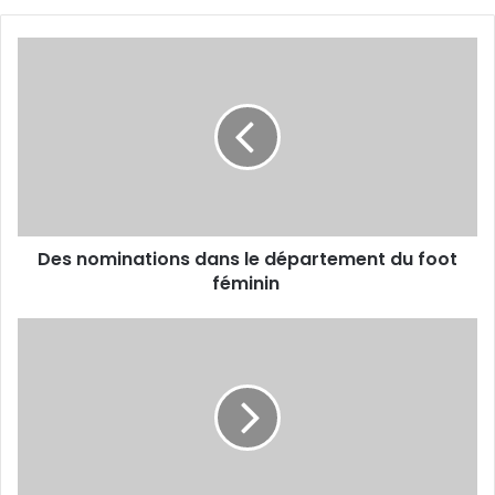
Des
nominations
dans
le
département
du
foot
féminin
Des nominations dans le département du foot
féminin
Cheloul
donne
carte
blanche
au
Portugais