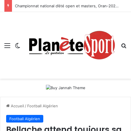
Championnat national d’été open et masters, Oran-2026 — Le CRB s’adjuge le titre
Menu
Switch skin
R
Accueil
/
Football Algérien
Football Algérien
Bellache attend toujours sa