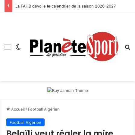
La FAHB dévoile le calendrier de la saison 2026-2027
Menu
Switch skin
R
Accueil
/
Football Algérien
Football Algérien
Belaïli veut régler la mire