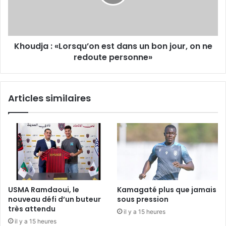
un
bon
jour,
on
Khoudja : «Lorsqu’on est dans un bon jour, on ne
ne
redoute
redoute personne»
personne»
Articles similaires
USMA Ramdaoui, le
Kamagaté plus que jamais
nouveau défi d’un buteur
sous pression
très attendu
il y a 15 heures
il y a 15 heures